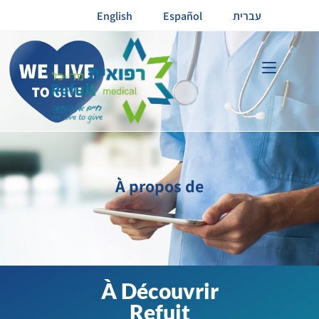
English
Español
עברית
À propos de
À Découvrir
Refuit