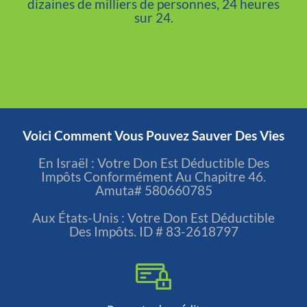
dizaines de milliers de personnes, 24 heures
sur 24.
Faites Un Don Maintenant
Voici Comment Vous Pouvez Sauver Des Vies
En Israël : Votre Don Est Déductible Des
Impôts Conformément Au Chapitre 46.
Amuta# 580660785
Aux États-Unis : Votre Don Est Déductible
Des Impôts. ID # 83-2618797