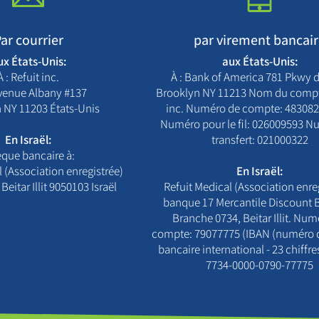
ar courrier
par virement bancai
ux États-Unis:
aux États-Unis:
À : Refuit inc.
À : Bank of America 781 Pkwy d
avenue Albany #137
Brooklyn NY 11213 Nom du compte
 NY 11203 États-Unis
inc. Numéro de compte: 48308
Numéro pour le fil: 026009593 N
En Israël:
transfert: 021000322
que bancaire à:
 (Association enregistrée)
En Israël:
Beitar Illit 9050103 Israël
Refuit Medical (Association enreg
banque 17 Mercantile Discount 
Branche 0734, Beitar Illit. Num
compte: 79077775 (IBAN (numéro
bancaire international - 23 chiffre
7734-0000-0790-77775