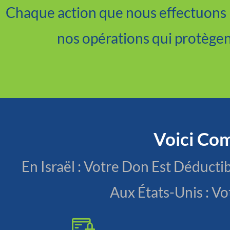
Chaque action que nous effectuons pe
nos opérations qui protègent
Voici Co
En Israël : Votre Don Est Déduc
Aux États-Unis : V