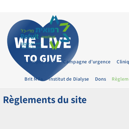
À propos de
Campagne d’urgence
Clini
Brit Mila
Institut de Dialyse
Dons
Règleme
Règlements du site