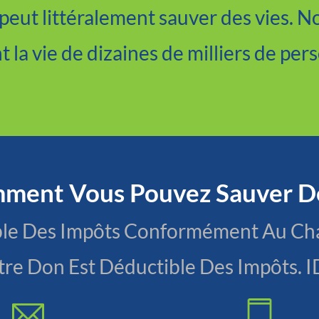
ut littéralement sauver des vies. Nou
 la vie de dizaines de milliers de per
Faites Un Don Maintenant
mment Vous Pouvez Sauver D
tible Des Impôts Conformément Au C
otre Don Est Déductible Des Impôts.