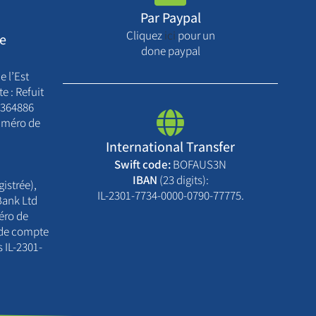
Par Paypal
Cliquez
ici
pour un
re
done paypal
e l’Est
 : Refuit
2364886
uméro de
International Transfer
Swift code:
BOFAUS3N
IBAN
(23 digits):
istrée),
IL-2301-7734-0000-0790-77775.
Bank Ltd
éro de
 de compte
s IL-2301-