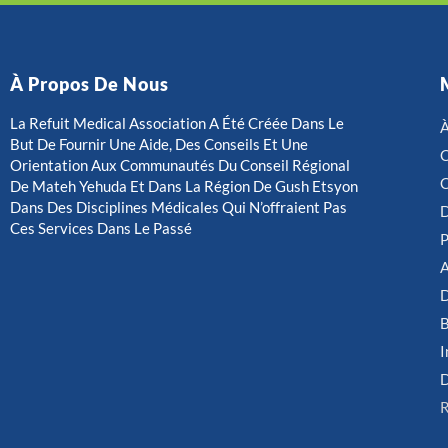
À Propos De Nous
La Refuit Medical Association A Été Créée Dans Le
À
But De Fournir Une Aide, Des Conseils Et Une
C
Orientation Aux Communautés Du Conseil Régional
C
De Mateh Yehuda Et Dans La Région De Gush Etsyon
Dans Des Disciplines Médicales Qui N’offraient Pas
D
Ces Services Dans Le Passé
P
D
B
I
R