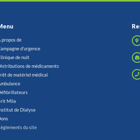
Menu
Re
 propos de
ampagne d’urgence
linique de nuit
istributions de médicaments
rêt de matériel médical
Ambulance
éfibrillateurs
rit Mila
nstitut de Dialyse
Dons
èglements du site