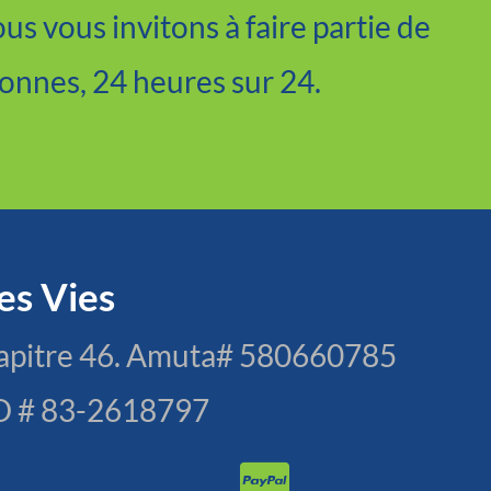
s vous invitons à faire partie de
sonnes, 24 heures sur 24.
es Vies
hapitre 46. Amuta# 580660785
 ID # 83-2618797