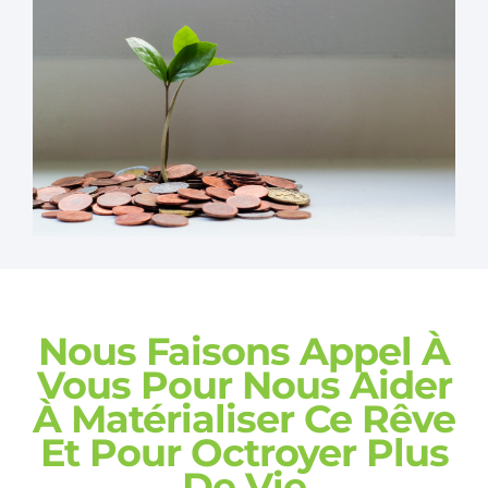
Nous Faisons Appel À
Vous Pour Nous Aider
À Matérialiser Ce Rêve
Et Pour Octroyer Plus
De Vie