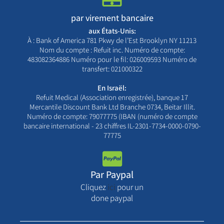
par virement bancaire
aux États-Unis:
À : Bank of America 781 Pkwy de l’Est Brooklyn NY 11213
Nom du compte : Refuit inc. Numéro de compte:
483082364886 Numéro pour le fil: 026009593 Numéro de
transfert: 021000322
En Israël:
Refuit Medical (Association enregistrée), banque 17
Mercantile Discount Bank Ltd Branche 0734, Beitar Illit.
Numéro de compte: 79077775 (IBAN (numéro de compte
bancaire international - 23 chiffres IL-2301-7734-0000-0790-
77775
Par Paypal
Cliquez
ici
pour un
done paypal