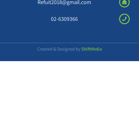
Refuit2018@gmail.com
02-6309366
Created & Designed by
ShiftMedia